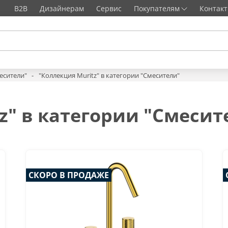
B2B
Дизайнерам
Сервис
Покупателям
Контак
есители"
"Коллекция Muritz" в категории "Смесители"
z" в категории "Смесит
СКОРО В ПРОДАЖЕ