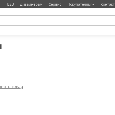
B2B
Дизайнерам
Сервис
Покупателям
Контак
ы
инять товар