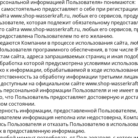
персональной информацией Пользователя» понимаются:
 самостоятельно предоставляет о себе при регистрации 
та www.shop-wasserkraft.ru, любых его сервисов, проду
ьзователе, которая подлежит обязательному предостав
сайта www.shop-wasserkraft.ru, любых его сервисов, п
редоставлена Пользователем по его желанию.
едаются Компании в процессе использования сайта, любы
льзователя программного обеспечения, в том числе IP-
уктам сайта, адреса запрашиваемых страниц и иная под
обработка которой предусмотрена условиями использован
о к информации, обрабатываемой в ходе использования 
етственность за обработку информации третьими лицами
 доступным на официальном сайте www.shop-wasserkraft
ть персональной информации Пользователя и не имеет 
го, что Пользователь предоставляет достоверную и до
ном состоянии.
ерность информации, предоставленной Пользователем,
зователем информация неполна или недостоверна, Комп
сь Пользователя и отказать Пользователю в использован
к в предоставленную информацию.
 в любой момент потребовать от Пользователя, с котор