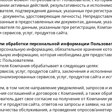
ании активных действий, результативность и исполнимо
ателя, подтверждения данных, указанных при регистраци
- документы, удостоверяющие личность). Непредоставле
азанные в предоставленных им документах, данным, ука
вателя по данным, указанным при регистрации, Компан
 сервисов, услуг, продуктов сайта.
ели обработки персональной информации Пользова
 персональную информацию, обязательное хранение кото
ьную информацию, которая необходима для предоставлен
с Пользователем.
теля Компания обрабатывает в следующих целях:
ервисов, услуг, продуктов сайта, заключения и исполнен
онализированных сервисов, услуг, продуктов сайта и и
лем, в том числе направление уведомлений, запросов и
ения соглашений и договоров с Компанией, а также обра
ватель дает свое согласие на получение от Компании у
 и продуктов сайта, ответов на запросы и заявки, на за
качества обслуживания, а проведение опросов/анкетир