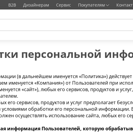
B2B
Дизайнерам
Сервис
Покупателям
Контак
тки персональной инф
мации (в дальнейшем именуется «Политика») действует
шем именуется «Компания») от Пользователей при испо
енуется «сайт»), любых его сервисов, продуктов и услу
ателем.
х его сервисов, продуктов и услуг предполагает безусл
 условиями обработки его персональной информации. Е
олжен осуществлять использование сайта, любых его сер
ная информация Пользователей, которую обрабаты