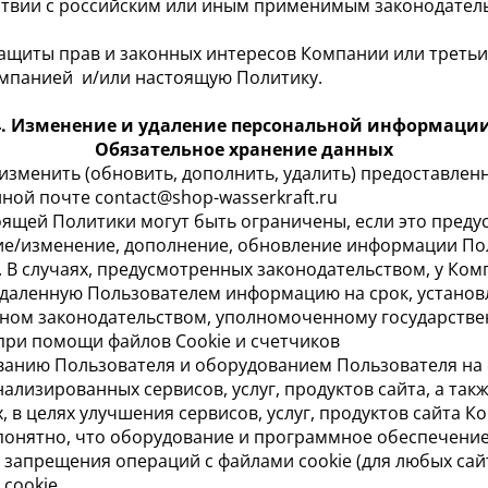
етствии с российским или иным применимым законодател
защиты прав и законных интересов Компании или третьих
омпанией и/или настоящую Политику.
4. Изменение и удаление персональной информации
Обязательное хранение данных
 изменить (обновить, дополнить, удалить) предоставл
ной почте contact@shop-wasserkraft.ru
стоящей Политики могут быть ограничены, если это пре
ние/изменение, дополнение, обновление информации П
В случаях, предусмотренных законодательством, у Ком
даленную Пользователем информацию на срок, установ
ном законодательством, уполномоченному государстве
при помощи файлов Cookie и счетчиков
ованию Пользователя и оборудованием Пользователя на 
лизированных сервисов, услуг, продуктов сайта, а такж
, в целях улучшения сервисов, услуг, продуктов сайта К
у понятно, что оборудование и программное обеспечени
й запрещения операций с файлами cookie (для любых сай
cookie.