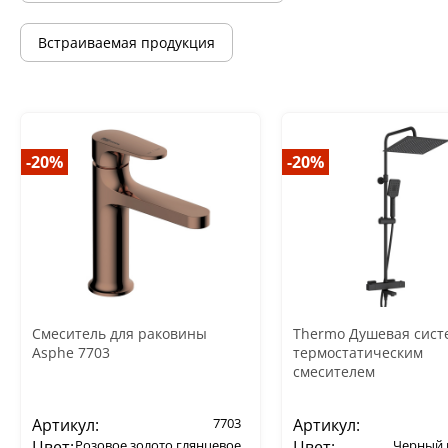
Встраиваемая продукция
-20%
-20%
Смеситель для раковины
Thermo Душевая сист
Asphe 7703
термостатическим
смесителем
Артикул:
7703
Артикул:
Цвет:
Розовое золото глянцевое
Цвет:
Черный 