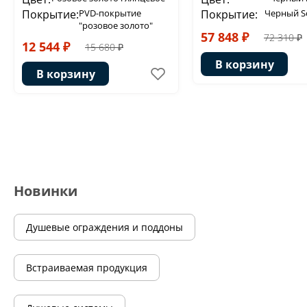
Покрытие:
PVD-покрытие
Покрытие:
Черный So
"розовое золото"
57 848 ₽
72 310 ₽
12 544 ₽
15 680 ₽
В корзину
В корзину
Новинки
Душевые ограждения и поддоны
Встраиваемая продукция