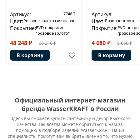
Артикул:
7748 T
Артикул:
Цвет:
Розовое золото глянцевое
Цвет:
Розовое золото г
Покрытие:
PVD-покрытие
Покрытие:
PVD-покры
"розовое золото"
"розовое з
48 248 ₽
4 680 ₽
60 310 ₽
5 850 ₽
В корзину
В корзину
Официальный интернет-магазин
бренда WasserKRAFT в России
Здесь вы сможете купить сантехнику и декор высокого
качества. Вы всегда можете обратиться к нам за
помощью в подборе изделий WasserKRAFT. Наши
специалисты помогут вам выбрать именно то, что нужно