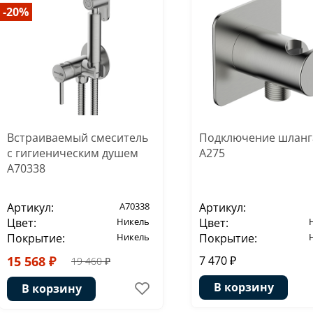
-20%
Встраиваемый смеситель
Подключение шланг
с гигиеническим душем
A275
A70338
Артикул:
A70338
Артикул:
Цвет:
Никель
Цвет:
Покрытие:
Никель
Покрытие:
15 568 ₽
7 470 ₽
19 460 ₽
В корзину
В корзину