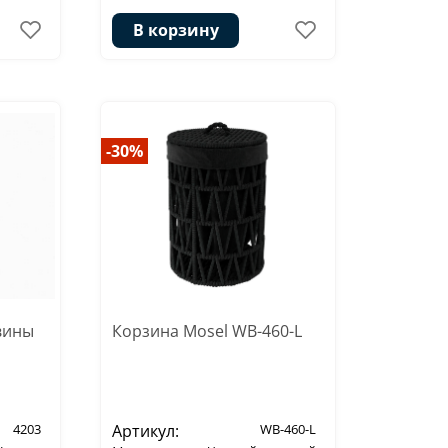
В корзину
-30%
вины
Корзина Mosel WB-460-L
4203
Артикул:
WB-460-L