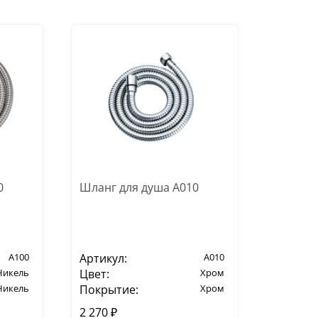
0
Шланг для душа A010
A100
Артикул:
A010
Никель
Цвет:
Хром
Никель
Покрытие:
Хром
2 270 ₽