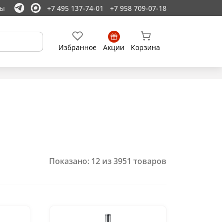
ты
+7 495 137-74-01
+7 958 709-07-18
Избранное
Акции
Корзина
Показано:
12
из
3951
товаров