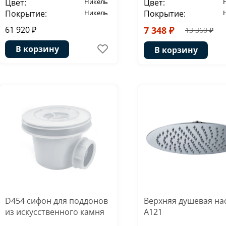
Цвет:
Никель
Цвет:
Покрытие:
Никель
Покрытие:
61 920 ₽
7 348 ₽
13 360 ₽
В корзину
В корзину
D454 сифон для поддонов
Верхняя душевая на
из искусственного камня
A121