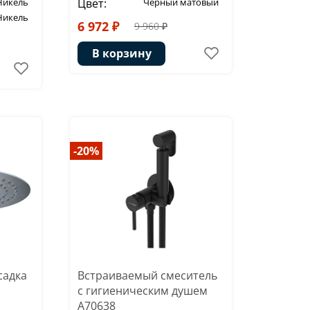
Никель
Цвет:
Черный матовый
Никель
6 972 ₽
9 960 ₽
В корзину
-20%
садка
Встраиваемый смеситель
с гигиеническим душем
A70638