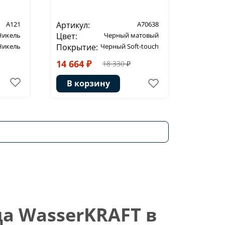
A121
Артикул:
A70638
Никель
Цвет:
Черный матовый
Никель
Покрытие:
Черный Soft-touch
14 664 ₽
18 330 ₽
В корзину
а WasserKRAFT в