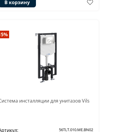
В корзину
15%
Система инсталляции для унитазов Vils
Артикул:
56TLT.010.ME.BN02