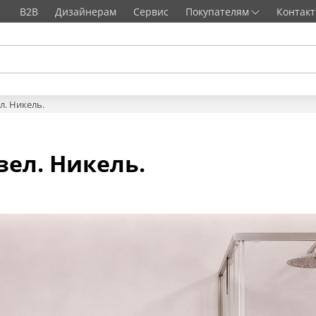
B2B
Дизайнерам
Сервис
Покупателям
Контак
. Никель.
ел. Никель.