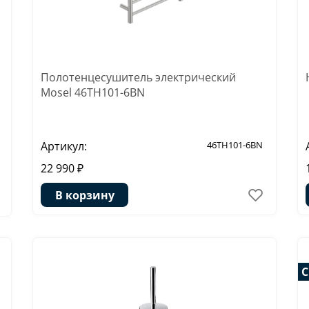
Полотенцесушитель электрический
Mosel 46TH101-6BN
Артикул:
46TH101-6BN
22 990 ₽
В корзину
С