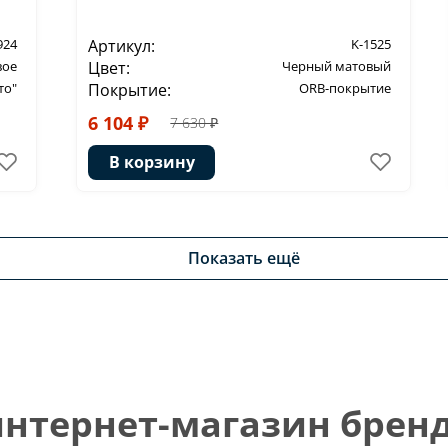
924
Артикул:
K-1525
вое
Цвет:
Черный матовый
то"
Покрытие:
ORB-покрытие
6 104 ₽
7 630 ₽
В корзину
Показать ещё
тернет-магазин бренд