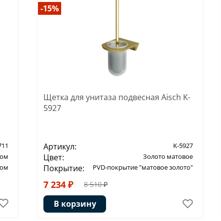
-15%
Щетка для унитаза подвесная Aisch K-
5927
Артикул:
K-5927
711
Цвет:
Золото матовое
ром
Покрытие:
PVD-покрытие "матовое золото"
ром
7 234 ₽
8 510 ₽
В корзину