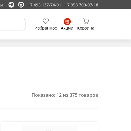
ты
+7 495 137-74-01
+7 958 709-07-18
Избранное
Акции
Корзина
Показано:
12
из
375
товаров