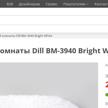
B2B
Дизайнерам
Сервис
Покупателям
Контак
 комнаты Dill BM-3940 Bright White
мнаты Dill BM-3940 Bright W
А
3
В