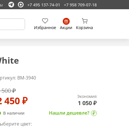
ты
+7 495 137-74-01
+7 958 709-07-18
Избранное
Акции
Корзина
hite
ртикул: BM-3940
 500 ₽
Экономия
2 450 ₽
1 050 ₽
Нашли дешевле?
В наличии
ыберите цвет: