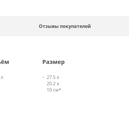
Отзывы покупателей
ъём
Размер
 л
27.5 х
20.2 х
10 см*