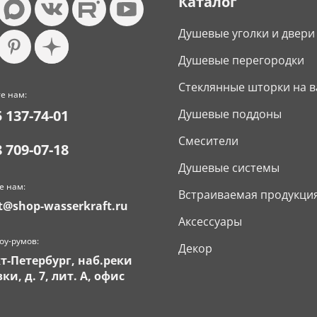
Каталог
Душевые уголки и двери
Душевые перегородки
Стеклянные шторки на в
е нам:
5 137-74-01
Душевые поддоны
Смесители
8 709-07-18
Душевые системы
е нам:
Встраиваемая продукци
t@shop-wasserkraft.ru
Аксессуары
оу-румов:
Декор
кт-Петербург, наб.реки
ки, д. 7, лит. А, офис