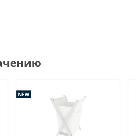
начению
NEW