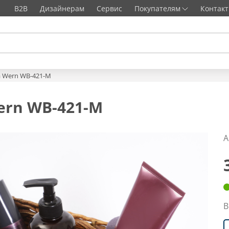
B2B
Дизайнерам
Сервис
Покупателям
Контак
а Wern WB-421-M
ern WB-421-M
А
В