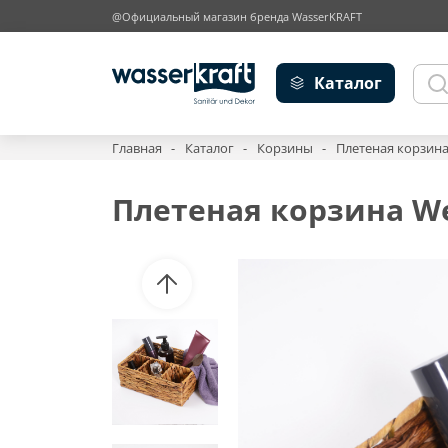
@Официальный магазин бренда WasserKRAFT
Каталог
Главная
Каталог
Корзины
Плетеная корзин
Плетеная корзина W