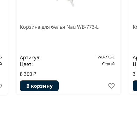
Корзина для белья Nau WB-773-L
К
S
Артикул:
WB-773-L
А
й
Цвет:
Серый
Ц
8 360 ₽
3
В корзину