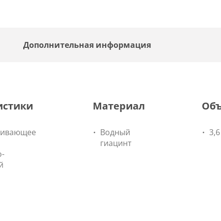
Дополнительная информация
истики
Материал
Об
кивающее
Водный
3,6
гиацинт
о-
й