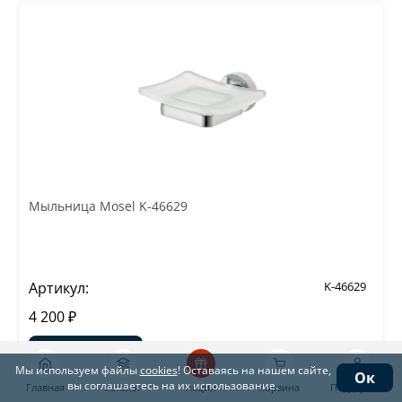
Мыльница Mosel K-46629
Артикул:
K-46629
4 200 ₽
В корзину
Мы используем файлы
cookies
! Оставаясь на нашем сайте,
Ок
вы соглашаетесь на их использование.
Главная
Каталог
Акции
Корзина
Поддержка