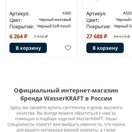
Артикул:
A302
Артикул:
A525
Цвет:
Черный матовый
Цвет:
Черный 
Покрытие:
Черный Soft-touch
Покрытие:
Черный So
6 264 ₽
27 688 ₽
7 830 ₽
34 610 ₽
В корзину
В корзину
Официальный интернет-магазин
бренда WasserKRAFT в России
Здесь вы сможете купить сантехнику и декор высокого
качества. Вы всегда можете обратиться к нам за
помощью в подборе изделий WasserKRAFT. Наши
специалисты помогут вам выбрать именно то, что нужно
для вашего интерьера ванной комнаты, а также