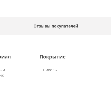
F
Отзывы покупателей
риал
Покрытие
ь и
никель
ик