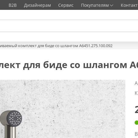
B2B
Дизайнерам
Сервис
Покупателям
Контак
иваемый комплект для биде со шлангом A6451.275.100.092
кт для биде со шлангом A64
А
К
В