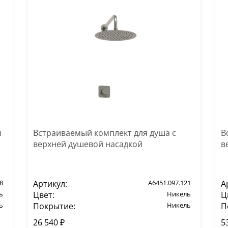
ы
Встраиваемый комплект для душа с
В
верхней душевой насадкой
в
8
Артикул:
A6451.097.121
А
ь
Цвет:
Никель
Ц
ь
Покрытие:
Никель
П
26 540 ₽
5