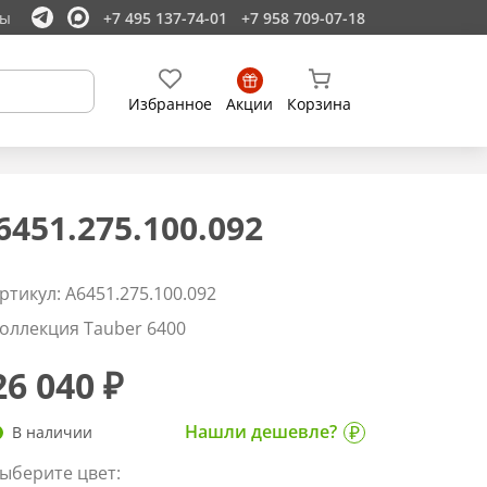
ты
+7 495 137-74-01
+7 958 709-07-18
Избранное
Акции
Корзина
51.275.100.092
ртикул: A6451.275.100.092
оллекция Tauber 6400
26 040 ₽
Нашли дешевле?
В наличии
ыберите цвет: