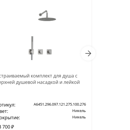
страиваемый комплект для душа с
Встраиваем
ерхней душевой насадкой и лейкой
шлангом
ртикул:
A6451.296.097.121.275.100.276
Артикул:
вет:
Никель
Цвет:
окрытие:
Никель
Покрытие:
3 700 ₽
26 040 ₽