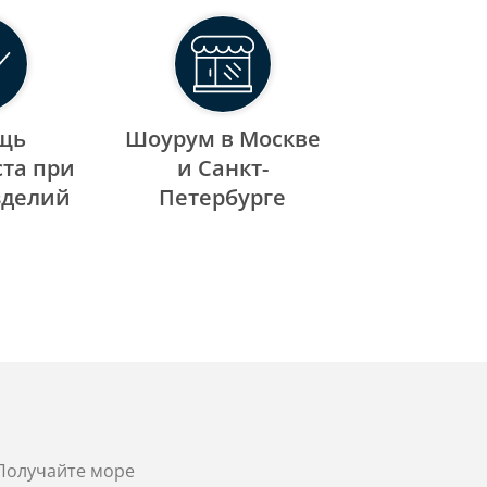
щь
Шоурум в Москве
та при
и Санкт-
зделий
Петербурге
 Получайте море