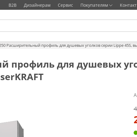
B2B
Дизайнерам
Сервис
Покупателям
Контак
250 Расширительный профиль для душевых уголков серии Lippe 45S, вы
й профиль для душевых уго
sserKRAFT
А
4