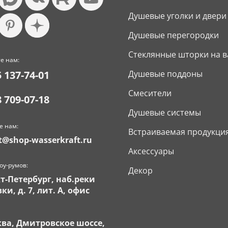
Душевые уголки и двери
Душевые перегородки
Стеклянные шторки на в
е нам:
5 137-74-01
Душевые поддоны
Смесители
8 709-07-18
Душевые системы
е нам:
Встраиваемая продукци
t@shop-wasserkraft.ru
Аксессуары
оу-румов:
Декор
кт-Петербург, наб.реки
ки, д. 7, лит. А, офис
ква, Дмитровское шоссе,