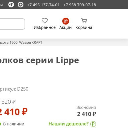
ты
+7 495 137-74-01
+7 958 709-07-18
Избранное
Акции
Корзина
сота 1900, WasserKRAFT
лков серии Lippe
ртикул: D250
 820 ₽
Экономия
2 410 ₽
2 410 ₽
Нашли дешевле?
В наличии