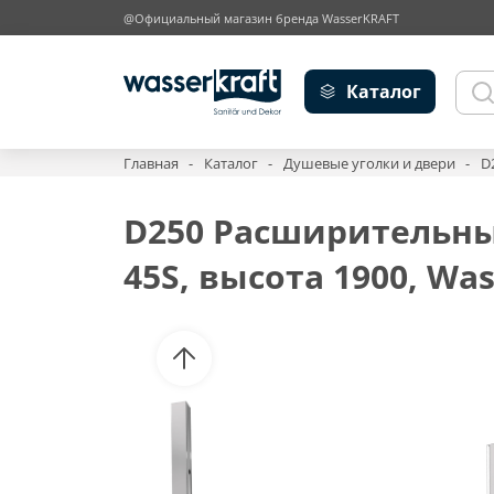
@Официальный магазин бренда WasserKRAFT
Каталог
Главная
Каталог
Душевые уголки и двери
D
D250 Расширительны
45S, высота 1900, Wa