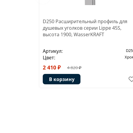
D250 Расширительный профиль для
душевых уголков серии Lippe 45S,
высота 1900, WasserKRAFT
Артикул:
D25
Цвет:
Хро
2 410 ₽
4 820 ₽
В корзину