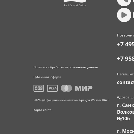
Позвонит
+7 49
+7 95
Политика обработки персональных данных
Напишит
Публичная оферта
contac
Адреса ш
2026 @Официальный магазин бренда WasserKRAFT
г. Сан
Карта сайта
Волков
№106
г. Мос