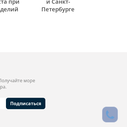
та при
и Санкт-
зделий
Петербурге
 Получайте море
ра.
Подписаться