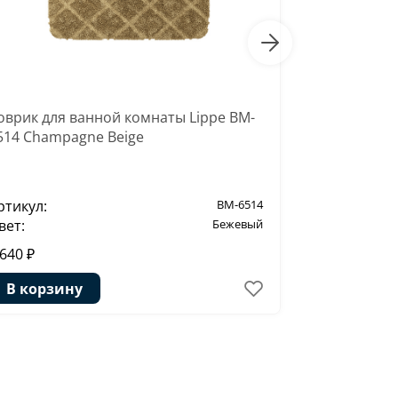
оврик для ванной комнаты Lippe BM-
Коврик для
514 Champagne Beige
6016 Cabba
ртикул:
BM-6514
Артикул:
вет:
Бежевый
Цвет:
 640 ₽
3 640 ₽
В корзину
В корзи