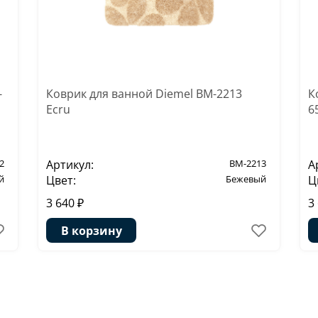
-
Коврик для ванной Diemel BM-2213
К
Ecru
6
2
Артикул:
BM-2213
А
й
Цвет:
Бежевый
Ц
3 640 ₽
3
В корзину