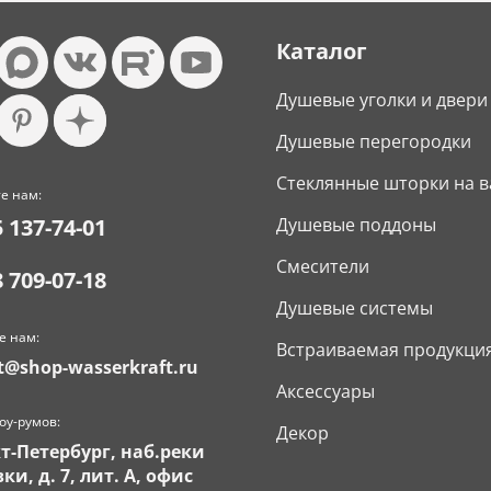
Каталог
Душевые уголки и двери
Душевые перегородки
Стеклянные шторки на в
е нам:
5 137-74-01
Душевые поддоны
Смесители
8 709-07-18
Душевые системы
е нам:
Встраиваемая продукци
t@shop-wasserkraft.ru
Аксессуары
оу-румов:
Декор
кт-Петербург, наб.реки
ки, д. 7, лит. А, офис