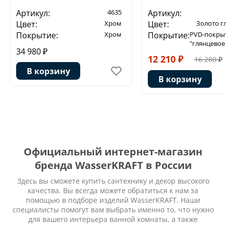
Артикул:
4635
Артикул:
Цвет:
Хром
Цвет:
Золото г
Покрытие:
Хром
Покрытие:
PVD-покры
"глянцевое
34 980 ₽
12 210 ₽
16 280 ₽
В корзину
В корзину
Официальный интернет-магазин
бренда WasserKRAFT в России
Здесь вы сможете купить сантехнику и декор высокого
качества. Вы всегда можете обратиться к нам за
помощью в подборе изделий WasserKRAFT. Наши
специалисты помогут вам выбрать именно то, что нужно
для вашего интерьера ванной комнаты, а также