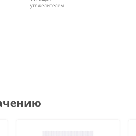
утяжелителем
начению