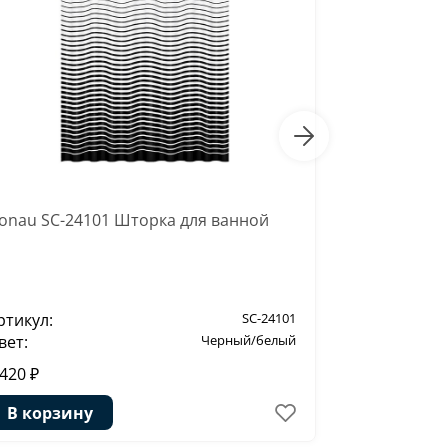
onau SC-24101 Шторка для ванной
Main SC-47
ртикул:
SC-24101
Артикул:
вет:
Черный/белый
Цвет:
 420 ₽
3 420 ₽
В корзину
В корзи