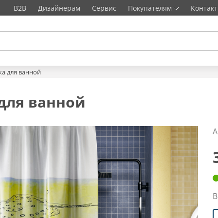
B2B
Дизайнерам
Сервис
Покупателям
Контак
ка для ванной
 для ванной
А
В