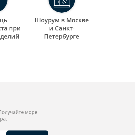
щь
Шоурум в Москве
та при
и Санкт-
зделий
Петербурге
 Получайте море
ра.