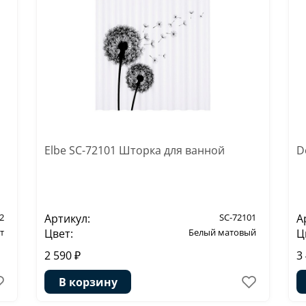
Elbe SC-72101 Шторка для ванной
D
2
Артикул:
SC-72101
А
т
Цвет:
Белый матовый
Ц
2 590 ₽
3
В корзину