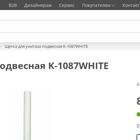
B2B
Дизайнерам
Сервис
Покупателям
Контак
Щетка для унитаза подвесная K-1087WHITE
одвесная K-1087WHITE
А
В