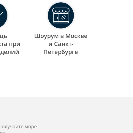
щь
Шоурум в Москве
та при
и Санкт-
зделий
Петербурге
 Получайте море