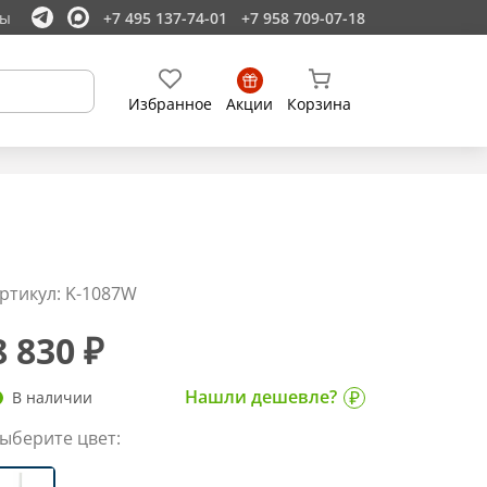
ты
+7 495 137-74-01
+7 958 709-07-18
Избранное
Акции
Корзина
ртикул: K-1087W
8 830 ₽
Нашли дешевле?
В наличии
ыберите цвет: