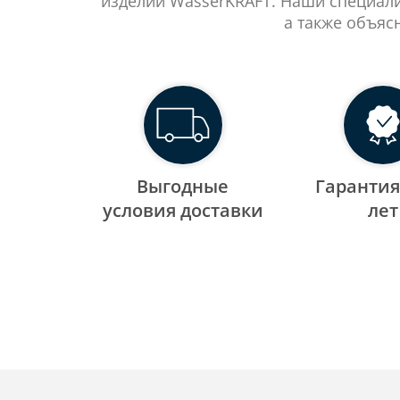
изделий WasserKRAFT. Наши специали
а также объяс
Выгодные
Гарантия
уcловия доставки
лет