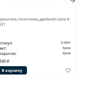
ержатель полотенец двойной Leine K-
Держатель с
031
5089
ртикул:
K-5031
Артикул:
вет:
Хром
Цвет:
окрытие:
Хром
Покрытие:
 580 ₽
4 480 ₽
В корзину
В корзи