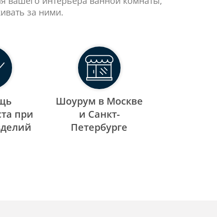
ля вашего интерьера ванной комнаты,
ивать за ними.
щь
Шоурум в Москве
та при
и Санкт-
зделий
Петербурге