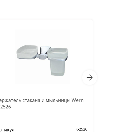
ержатель стакана и мыльницы Wern
Держатель с
-2526
7326
ртикул:
K-2526
Артикул: