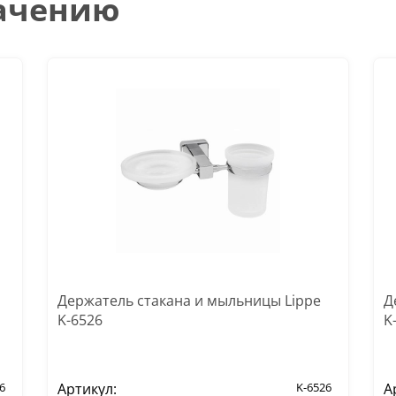
начению
Держатель стакана и мыльницы Lippe
Д
K-6526
K
6
Артикул:
K-6526
А