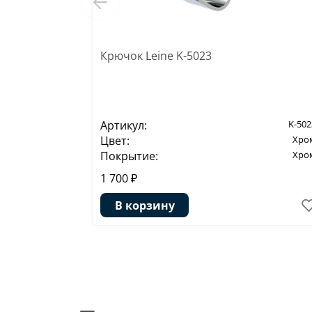
Крючок Leine K-5023
Артикул:
K-502
Цвет:
Хро
Покрытие:
Хро
1 700 ₽
В корзину