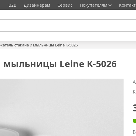
B2B
Дизайнерам
Сервис
Покупателям
Контак
жатель стакана и мыльницы Leine K-5026
 мыльницы Leine K-5026
А
К
В