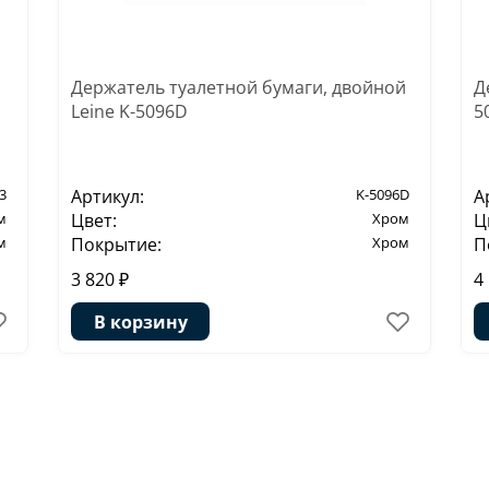
Держатель туалетной бумаги, двойной
Д
Leine K-5096D
5
3
Артикул:
K-5096D
А
м
Цвет:
Хром
Ц
м
Покрытие:
Хром
П
3 820 ₽
4
В корзину