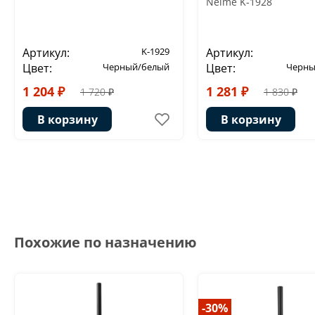
Neime K-1928
Артикул:
K-1929
Артикул:
Цвет:
Черный/белый
Цвет:
Черны
1 204 ₽
1 281 ₽
1 720 ₽
1 830 ₽
В корзину
В корзину
Похожие по назначению
-30%