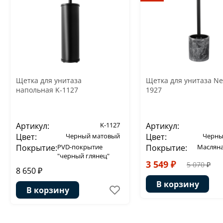
Щетка для унитаза
Щетка для унитаза Ne
напольная K-1127
1927
Артикул:
K-1127
Артикул:
Цвет:
Черный матовый
Цвет:
Черны
Покрытие:
PVD-покрытие
Покрытие:
Масляна
"черный глянец"
3 549 ₽
5 070 ₽
8 650 ₽
В корзину
В корзину