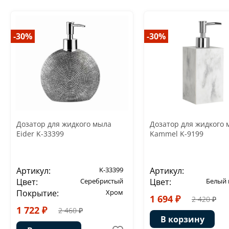
-30%
-30%
Дозатор для жидкого мыла
Дозатор для жидкого 
Eider K-33399
Kammel K-9199
Артикул:
K-33399
Артикул:
Цвет:
Серебристый
Цвет:
Белый
Покрытие:
Хром
1 694 ₽
2 420 ₽
1 722 ₽
2 460 ₽
В корзину