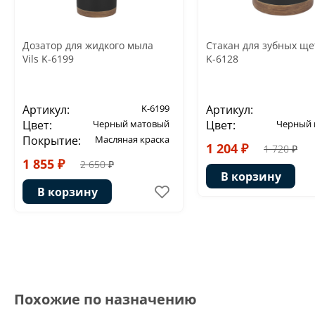
Дозатор для жидкого мыла
Стакан для зубных щет
Vils K-6199
K-6128
Артикул:
K-6199
Артикул:
Цвет:
Черный матовый
Цвет:
Черный 
Покрытие:
Масляная краска
1 204 ₽
1 720 ₽
1 855 ₽
2 650 ₽
В корзину
В корзину
Похожие по назначению