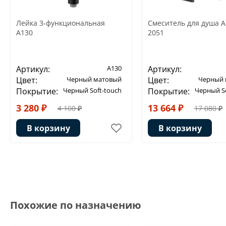
Лейка 3-функциональная
Смеситель для душа 
A130
2051
Артикул:
A130
Артикул:
Цвет:
Черный матовый
Цвет:
Черный 
Покрытие:
Черный Soft-touch
Покрытие:
Черный So
3 280 ₽
13 664 ₽
4 100 ₽
17 080 ₽
В корзину
В корзину
Похожие по назначению