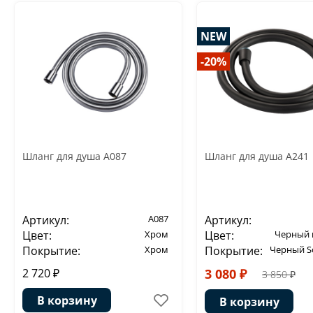
NEW
-20%
Шланг для душа A087
Шланг для душа A241
Артикул:
A087
Артикул:
Цвет:
Хром
Цвет:
Черный 
Покрытие:
Хром
Покрытие:
Черный So
2 720 ₽
3 080 ₽
3 850 ₽
В корзину
В корзину