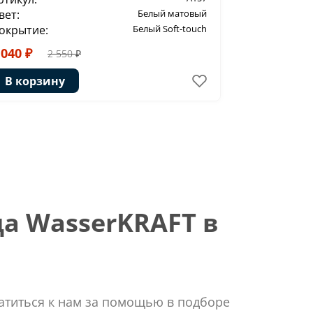
вет:
Белый матовый
Цвет:
окрытие:
Белый Soft-touch
Покрытие:
 040 ₽
3 881 ₽
2 550 ₽
5
В корзину
В корзи
а WasserKRAFT в
ратиться к нам за помощью в подборе