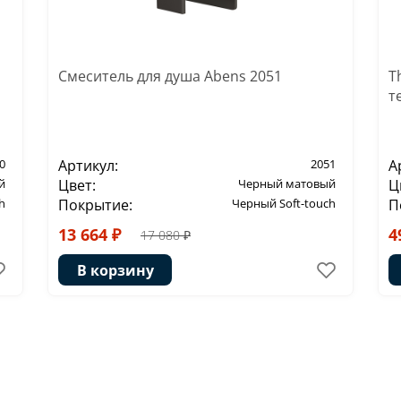
Смеситель для душа Abens 2051
T
т
0
Артикул:
2051
А
й
Цвет:
Черный матовый
Ц
h
Покрытие:
Черный Soft-touch
П
13 664 ₽
4
17 080 ₽
В корзину