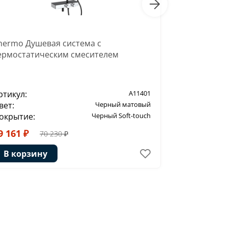
hermo Душевая система с
Слив-перел
ермостатическим смесителем
ртикул:
A11401
Артикул:
вет:
Черный матовый
Цвет:
окрытие:
Черный Soft-touch
Покрытие:
9 161 ₽
8 944 ₽
70 230 ₽
1
В корзину
В корзи