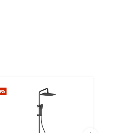
0%
-20%