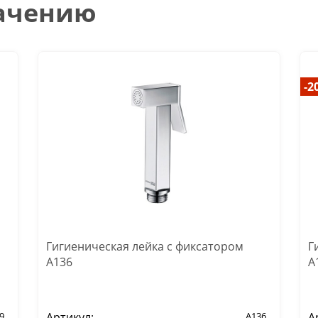
начению
-2
Гигиеническая лейка с фиксатором
Г
A136
A
9
Артикул:
A136
А