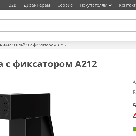
B2B
Дизайнерам
Сервис
Покупателям
Контак
ническая лейка с фиксатором A212
а с фиксатором A212
А
К
5