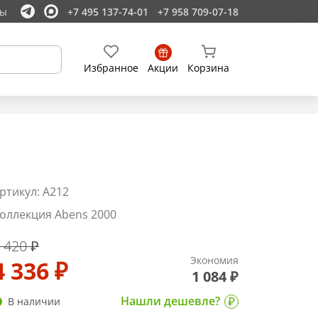
ты
+7 495 137-74-01
+7 958 709-07-18
Избранное
Акции
Корзина
ртикул: A212
оллекция Abens 2000
 420 ₽
Экономия
4 336 ₽
1 084 ₽
Нашли дешевле?
В наличии