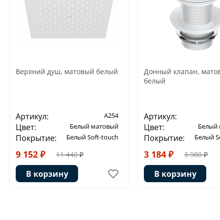
Верхний душ, матовый белый
Донный клапан, мато
белый
Артикул:
A254
Артикул:
Цвет:
Белый матовый
Цвет:
Белый
Покрытие:
Белый Soft-touch
Покрытие:
Белый S
9 152 ₽
3 184 ₽
11 440 ₽
3 980 ₽
В корзину
В корзину