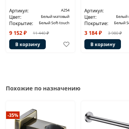
Артикул:
A254
Артикул:
Цвет:
Белый матовый
Цвет:
Белый
Покрытие:
Белый Soft-touch
Покрытие:
Белый S
9 152 ₽
3 184 ₽
11 440 ₽
3 980 ₽
В корзину
В корзину
Похожие по назначению
-35%