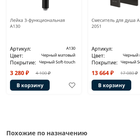
Лейка 3-функциональная
Смеситель для душа 
A130
2051
Артикул:
A130
Артикул:
Цвет:
Черный матовый
Цвет:
Черный 
Покрытие:
Черный Soft-touch
Покрытие:
Черный So
3 280 ₽
13 664 ₽
4 100 ₽
17 080 ₽
В корзину
В корзину
Похожие по назначению