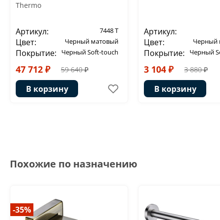
Thermo
Артикул:
7448 T
Артикул:
Цвет:
Черный матовый
Цвет:
Черный 
Покрытие:
Черный Soft-touch
Покрытие:
Черный So
47 712 ₽
3 104 ₽
59 640 ₽
3 880 ₽
В корзину
В корзину
Похожие по назначению
-35%