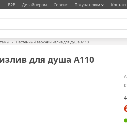
B2B
Дизайнерам
Сервис
Покупателям
Контак
стемы
Настенный верхний излив для душа A110
излив для душа A110
А
К
1