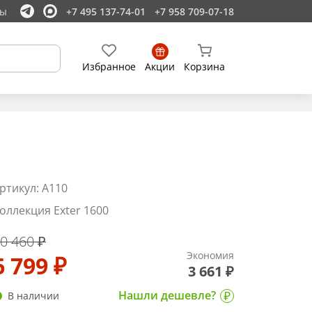
ты
+7 495 137-74-01
+7 958 709-07-18
Избранное
Акции
Корзина
ртикул: A110
оллекция Exter 1600
0 460 ₽
Экономия
6 799 ₽
3 661 ₽
Нашли дешевле?
В наличии