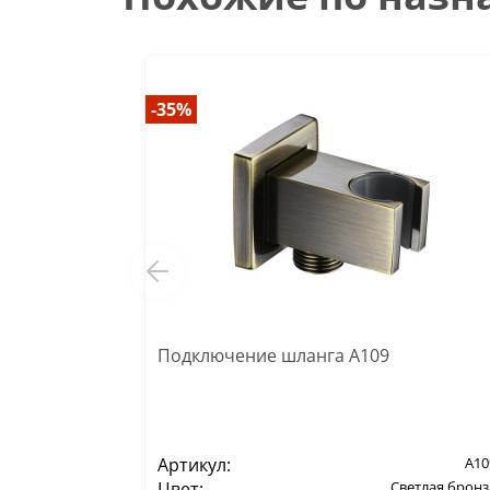
-35%
Подключение шланга A109
Артикул:
A10
Цвет:
Светлая бронз