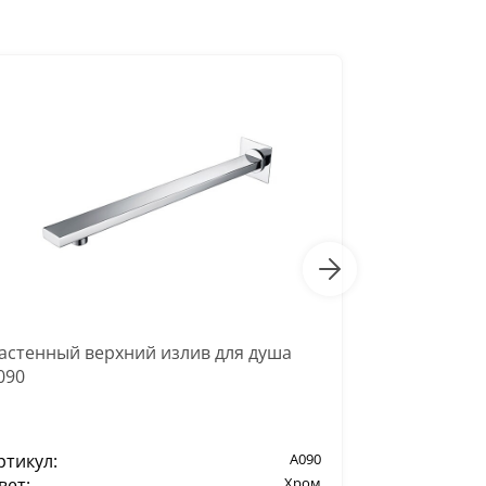
-60%
астенный верхний излив для душа
Подключени
090
ртикул:
A090
Артикул:
вет:
Хром
Цвет: