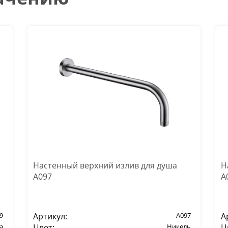
Настенный верхний излив для душа
Н
A097
A
9
Артикул:
A097
А
а
Цвет:
Никель
Ц