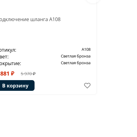
одключение шланга A108
Лейка 3-фу
ртикул:
A108
Артикул:
вет:
Светлая бронза
Цвет:
окрытие:
Светлая бронза
Покрытие:
 881 ₽
3 907 ₽
5 970 ₽
6
В корзину
В корзи