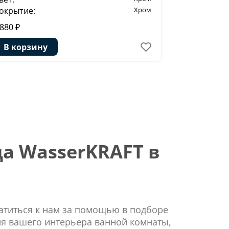
окрытие:
Хром
Покрытие:
 880 ₽
1 940 ₽
4
В корзину
В корзи
а WasserKRAFT в
ратиться к нам за помощью в подборе
ля вашего интерьера ванной комнаты,