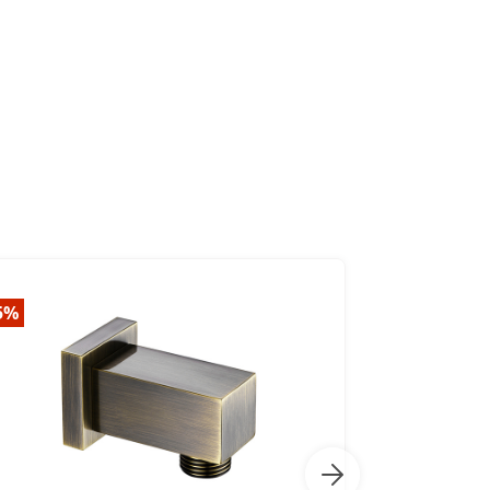
5%
-35%