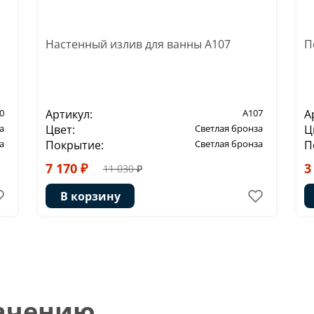
Настенный излив для ванны A107
П
0
Артикул:
A107
А
а
Цвет:
Светлая бронза
Ц
а
Покрытие:
Светлая бронза
П
7 170 ₽
3
11 030 ₽
В корзину
начению