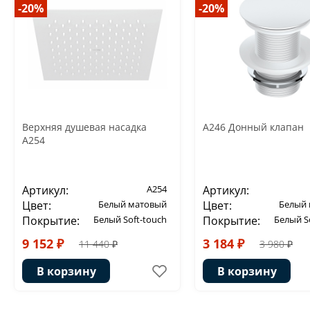
-20%
-20%
Верхняя душевая насадка
A246 Донный клапан
A254
Артикул:
A254
Артикул:
Цвет:
Белый матовый
Цвет:
Белый
Покрытие:
Белый Soft-touch
Покрытие:
Белый S
9 152 ₽
3 184 ₽
11 440 ₽
3 980 ₽
В корзину
В корзину