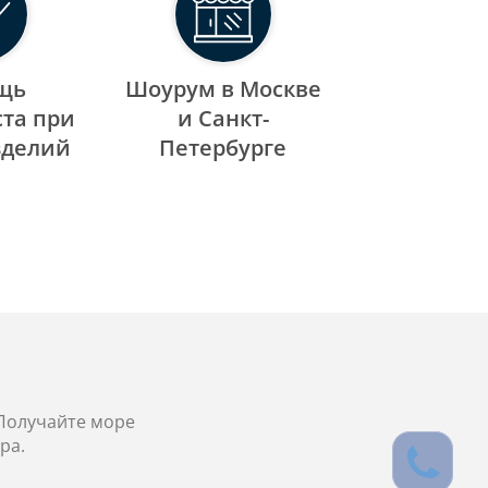
щь
Шоурум в Москве
та при
и Санкт-
зделий
Петербурге
 Получайте море
ра.