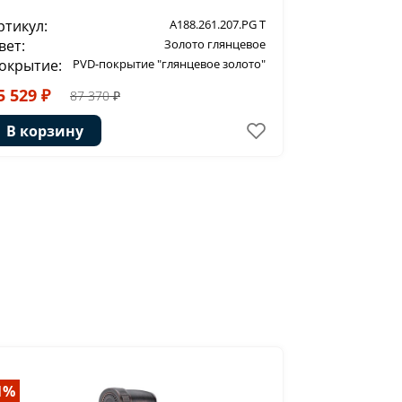
ртикул:
A188.261.207.PG T
Артикул:
вет:
Золото глянцевое
Цвет:
окрытие:
PVD-покрытие "глянцевое золото"
Покрытие:
5 529 ₽
57 939 ₽
87 370 ₽
В корзину
В корзи
1%