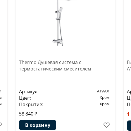
Thermo Душевая система с
Г
термостатическим смесителем
A
1
Артикул:
A19901
А
м
Цвет:
Хром
Ц
м
Покрытие:
Хром
П
58 840 ₽
1
В корзину