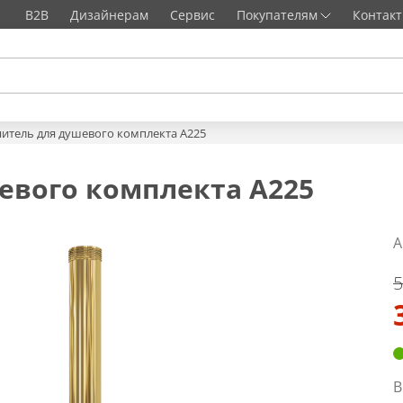
B2B
Дизайнерам
Сервис
Покупателям
Контак
итель для душевого комплекта A225
евого комплекта A225
А
5
В