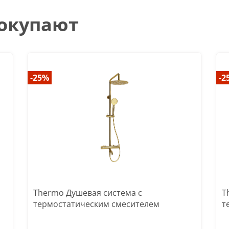
покупают
-25%
-2
Thermo Душевая система с
T
термостатическим смесителем
т