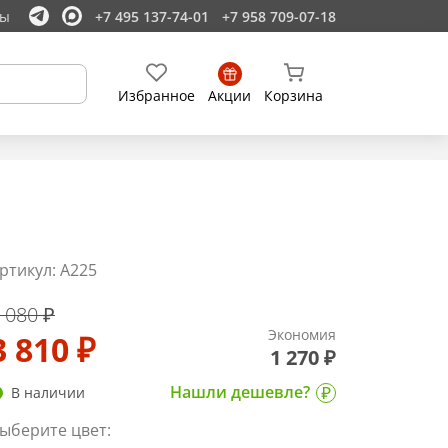
ты
+7 495 137-74-01
+7 958 709-07-18
Избранное
Акции
Корзина
ртикул: A225
 080 ₽
Экономия
3 810 ₽
1 270 ₽
Нашли дешевле?
В наличии
ыберите цвет: