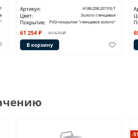
1
Артикул:
A188.208.207.PG T
А
е
Цвет:
Золото глянцевое
Ц
"
Покрытие:
PVD-покрытие "глянцевое золото"
П
61 254 ₽
6
81 670 ₽
В корзину
начению
-5