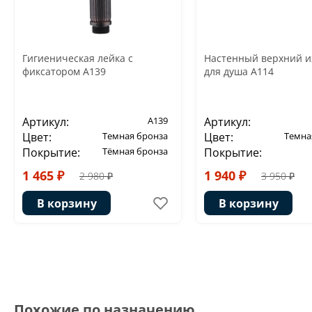
Гигиеническая лейка с
Настенный верхний и
фиксатором A139
для душа A114
Артикул:
A139
Артикул:
Цвет:
Темная бронза
Цвет:
Темна
Покрытие:
Тёмная бронза
Покрытие:
1 465 ₽
1 940 ₽
2 980 ₽
3 950 ₽
В корзину
В корзину
Похожие по назначению