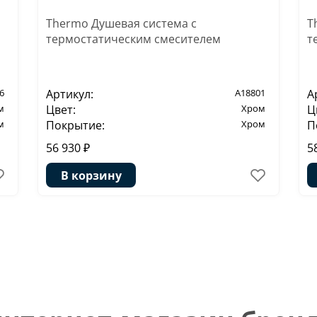
Thermo Душевая система с
T
термостатическим смесителем
т
6
Артикул:
A18801
А
м
Цвет:
Хром
Ц
м
Покрытие:
Хром
П
56 930 ₽
5
В корзину