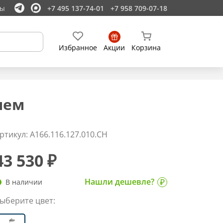
ты
+7 495 137-74-01
+7 958 709-07-18
Избранное
Акции
Корзина
лем
ртикул: A166.116.127.010.CH
43 530 ₽
Нашли дешевле?
В наличии
ыберите цвет: