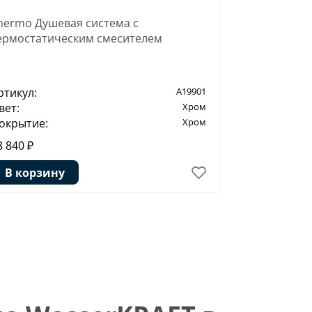
hermo Душевая система с
Лейка 1-фу
ермостатическим смесителем
ртикул:
A19901
Артикул:
вет:
Хром
Цвет:
окрытие:
Хром
Покрытие:
8 840 ₽
4 230 ₽
В корзину
В корзи