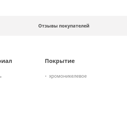
F
Отзывы покупателей
риал
Покрытие
ь
хромоникелевое