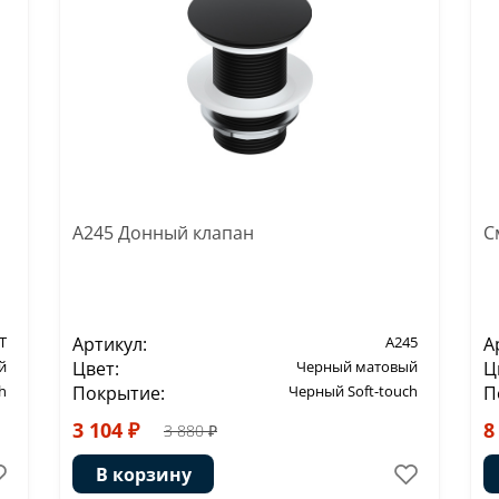
A245 Донный клапан
С
T
Артикул:
A245
А
й
Цвет:
Черный матовый
Ц
h
Покрытие:
Черный Soft-touch
П
3 104 ₽
8
3 880 ₽
В корзину