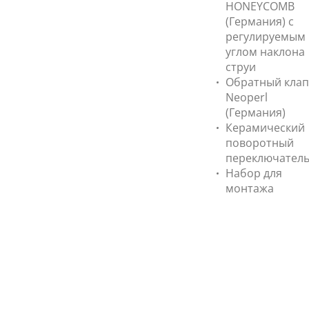
HONEYCOMB
(Германия) с
регулируемым
углом наклона
струи
Обратный кла
Neoperl
(Германия)
Керамический
поворотный
переключател
Набор для
монтажа