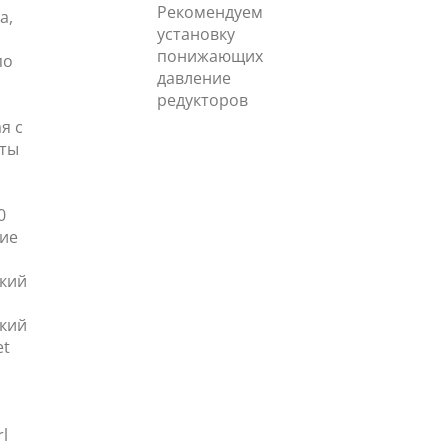
Рекомендуем
а,
установку
понижающих
по
давление
редукторов
я с
иты
0
ие
кий
кий
et
l