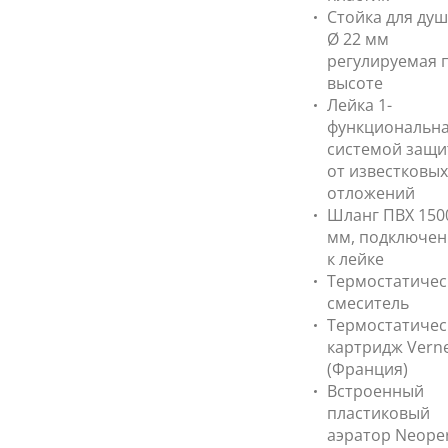
Стойка для душ
Ø 22 мм
регулируемая 
высоте
Лейка 1-
функциональна
системой защ
от известковых
отложений
Шланг ПВХ 150
мм, подключен
к лейке
Термостатичес
смеситель
Термостатичес
картридж Vern
(Франция)
Встроенный
пластиковый
аэратор Neoper