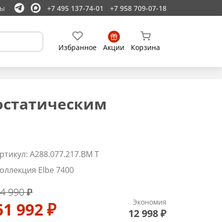
ты
+7 495 137-74-01
+7 958 709-07-18
Избранное
Акции
Корзина
мостатическим
ртикул: A288.077.217.BM T
оллекция Elbe 7400
4 990 ₽
Экономия
51 992 ₽
12 998 ₽