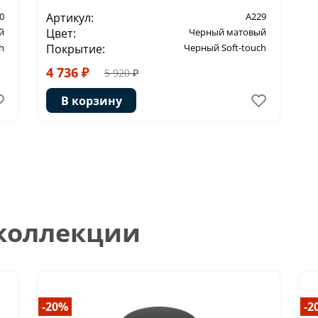
0
Артикул:
A229
й
Цвет:
Черный матовый
h
Покрытие:
Черный Soft-touch
4 736 ₽
5 920 ₽
В корзину
 коллекции
-20%
-2