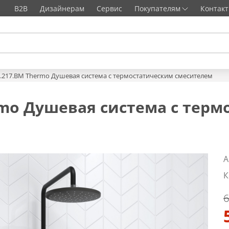
B2B
Дизайнерам
Сервис
Покупателям
Контак
7.217.BM Thermo Душевая система с термостатическим смесителем
rmo Душевая система с тер
А
К
6