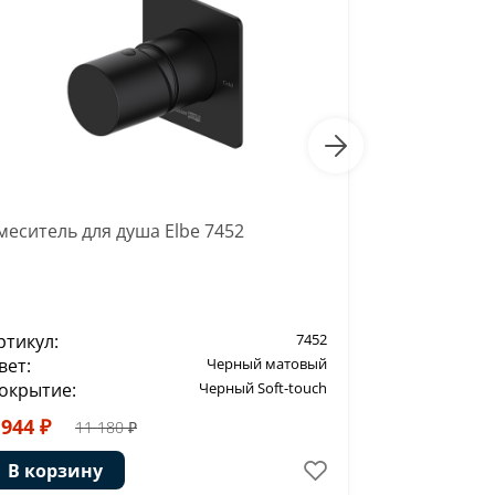
меситель для душа Elbe 7452
Смеситель 
Elbe 7455
ртикул:
7452
Артикул:
вет:
Черный матовый
Цвет:
окрытие:
Черный Soft-touch
Покрытие:
 944 ₽
42 448 ₽
11 180 ₽
В корзину
В корзи