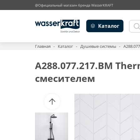
@Официальный магазин бренда WasserKRAFT
Каталог
Главная
Каталог
Душевые системы
A288.07
A288.077.217.BM The
смесителем