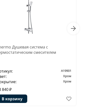
hermo Душевая система с
Гигиеничес
ермостатическим смесителем
A139
ртикул:
A19901
Артикул:
вет:
Хром
Цвет:
окрытие:
Хром
Покрытие:
8 840 ₽
1 465 ₽
2
В корзину
В корзи