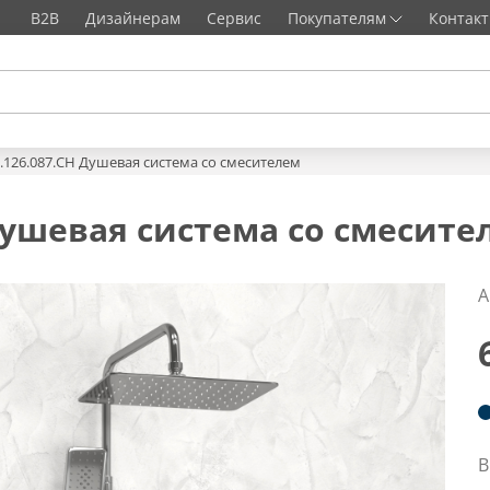
B2B
Дизайнерам
Сервис
Покупателям
Контак
9.126.087.CH Душевая система со смесителем
 Душевая система со смесите
А
В