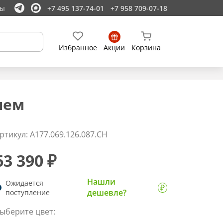
ты
+7 495 137-74-01
+7 958 709-07-18
Избранное
Акции
Корзина
лем
ртикул: A177.069.126.087.CH
63 390 ₽
Нашли
Ожидается
дешевле?
поступление
ыберите цвет: