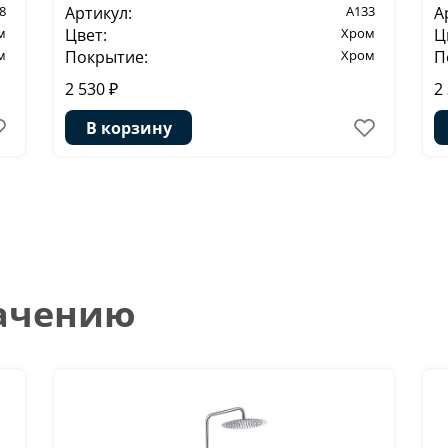
8
Артикул:
A133
А
м
Цвет:
Хром
Ц
м
Покрытие:
Хром
П
2 530 ₽
2
В корзину
начению