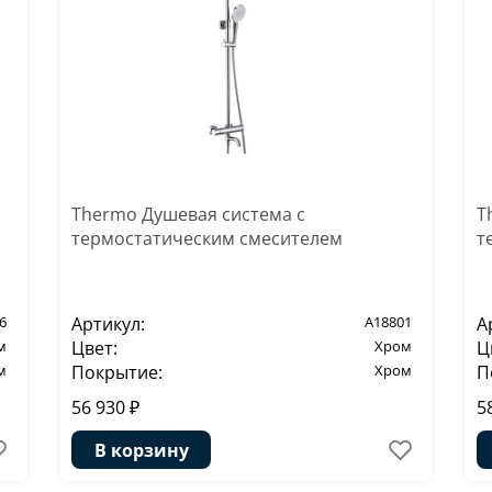
Thermo Душевая система с
T
термостатическим смесителем
т
6
Артикул:
A18801
А
м
Цвет:
Хром
Ц
м
Покрытие:
Хром
П
56 930 ₽
5
В корзину