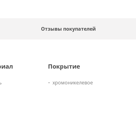
F
Отзывы покупателей
риал
Покрытие
ь
хромоникелевое