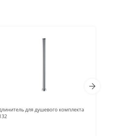
длинитель для душевого комплекта
Удлинитель
132
A211