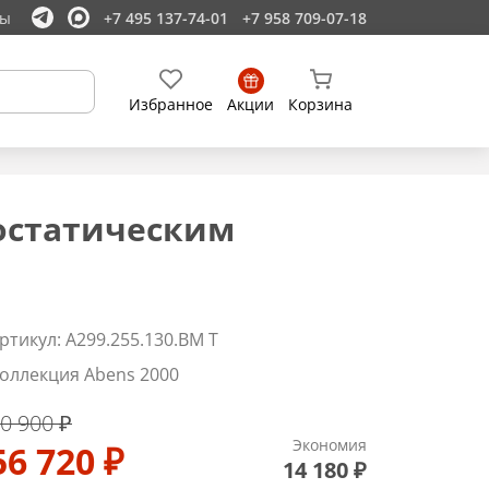
ты
+7 495 137-74-01
+7 958 709-07-18
Избранное
Акции
Корзина
мостатическим
ртикул: A299.255.130.BM T
оллекция Abens 2000
0 900 ₽
Экономия
56 720 ₽
14 180 ₽