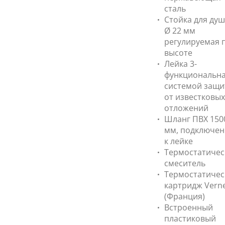
сталь
Стойка для душ
Ø 22 мм
регулируемая 
высоте
Лейка 3-
функциональна
системой защ
от известковых
отложений
Шланг ПВХ 150
мм, подключен
к лейке
Термостатичес
смеситель
Термостатичес
картридж Vern
(Франция)
Встроенный
пластиковый