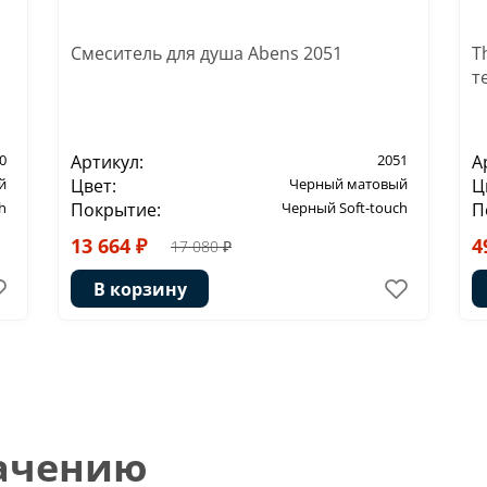
Смеситель для душа Abens 2051
T
т
0
Артикул:
2051
А
й
Цвет:
Черный матовый
Ц
h
Покрытие:
Черный Soft-touch
П
13 664 ₽
4
17 080 ₽
В корзину
начению