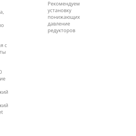
Рекомендуем
установку
а,
понижающих
давление
по
редукторов
я с
иты
0
ие
кий
кий
et