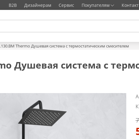
B2B
Дизайнерам
Сервис
Покупателям
Контак
5.130.BM Thermo Душевая система с термостатическим смесителем
rmo Душевая система с тер
А
К
7