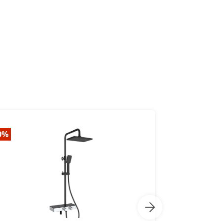
0%
-20%