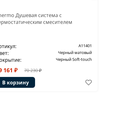
hermo Душевая система с
Слив-перел
ермостатическим смесителем
ртикул:
A11401
Артикул:
вет:
Черный матовый
Цвет:
окрытие:
Черный Soft-touch
Покрытие:
9 161 ₽
8 944 ₽
70 230 ₽
1
В корзину
В корзи