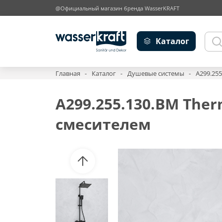
@Официальный магазин бренда WasserKRAFT
Каталог
Главная
Каталог
Душевые системы
A299.25
A299.255.130.BM The
смесителем