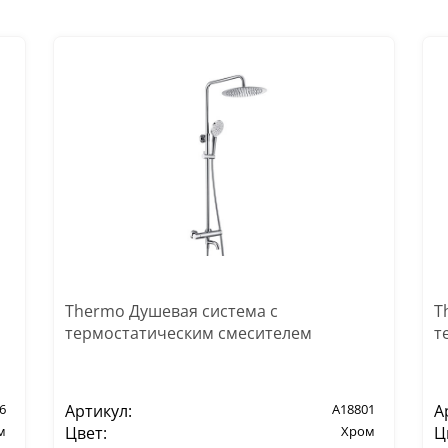
Thermo Душевая система с
T
термостатическим смесителем
т
6
Артикул:
A18801
А
м
Цвет:
Хром
Ц