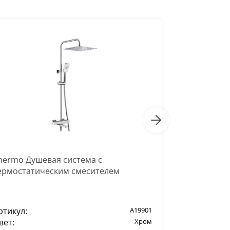
-51%
hermo Душевая система с
Гигиеничес
ермостатическим смесителем
A139
ртикул:
A19901
Артикул:
вет:
Хром
Цвет: