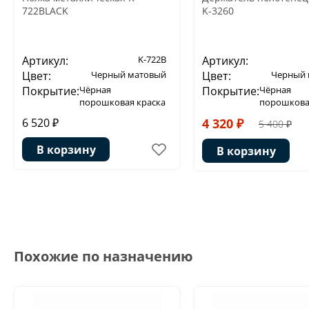
722BLACK
K-3260
Артикул:
K-722B
Артикул:
Цвет:
Черный матовый
Цвет:
Черный 
Покрытие:
Чёрная
Покрытие:
Чёрная
порошковая краска
порошкова
6 520 ₽
4 320 ₽
5 400 ₽
В корзину
В корзину
Похожие по назначению