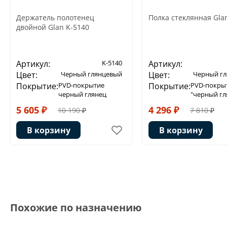
Держатель полотенец
Полка стеклянная Gla
двойной Glan K-5140
Артикул:
K-5140
Артикул:
Цвет:
Черный глянцевый
Цвет:
Черный г
Покрытие:
PVD-покрытие
Покрытие:
PVD-покры
черный глянец
"черный гл
5 605 ₽
4 296 ₽
10 190 ₽
7 810 ₽
В корзину
В корзину
Похожие по назначению