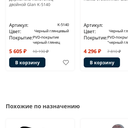
двойной Glan K-5140
Артикул:
K-5140
Артикул:
Цвет:
Черный глянцевый
Цвет:
Черный г
Покрытие:
PVD-покрытие
Покрытие:
PVD-покры
черный глянец
"черный гл
5 605 ₽
4 296 ₽
10 190 ₽
7 810 ₽
В корзину
В корзину
Похожие по назначению