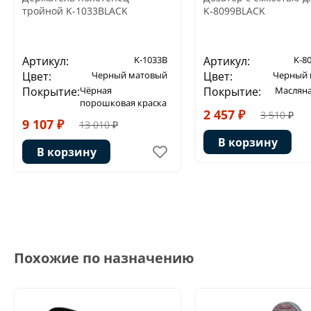
тройной K-1033BLACK
K-8099BLACK
Артикул:
K-1033B
Артикул:
K-8
Цвет:
Черный матовый
Цвет:
Черный 
Покрытие:
Чёрная
Покрытие:
Масляна
порошковая краска
2 457 ₽
3 510 ₽
9 107 ₽
13 010 ₽
В корзину
В корзину
Похожие по назначению