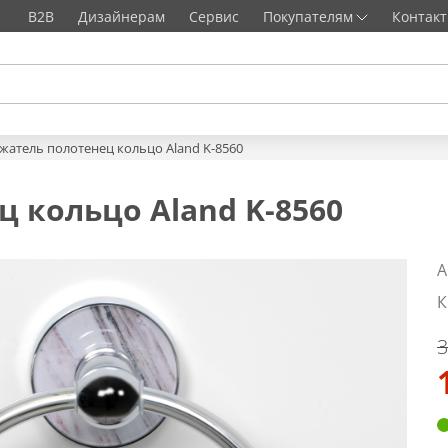
B2B
Дизайнерам
Сервис
Покупателям
Контак
жатель полотенец кольцо Aland K-8560
 кольцо Aland K-8560
А
К
3