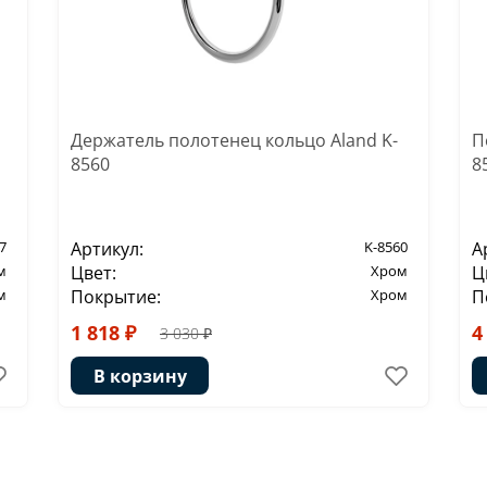
Держатель полотенец кольцо Aland K-
П
8560
8
7
Артикул:
K-8560
А
м
Цвет:
Хром
Ц
м
Покрытие:
Хром
П
1 818 ₽
4
3 030 ₽
В корзину