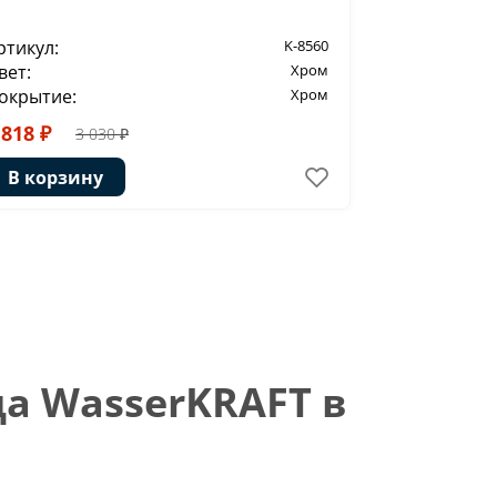
ртикул:
K-8560
Артикул:
вет:
Хром
Цвет:
окрытие:
Хром
Покрытие:
 818 ₽
1 824 ₽
3 030 ₽
3
В корзину
В корзи
а WasserKRAFT в