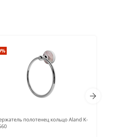
0%
-40%
ержатель полотенец кольцо Aland K-
Держатель 
560
7760