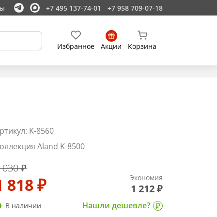
ты
+7 495 137-74-01
+7 958 709-07-18
Избранное
Акции
Корзина
ртикул: K-8560
оллекция Aland K-8500
 030 ₽
Экономия
1 818 ₽
1 212 ₽
Нашли дешевле?
В наличии