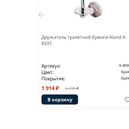
Держатель туалетной бумаги Aland K-
8597
Артикул:
K-859
Цвет:
Хро
Покрытие:
Хро
1 914 ₽
3 190 ₽
В корзину