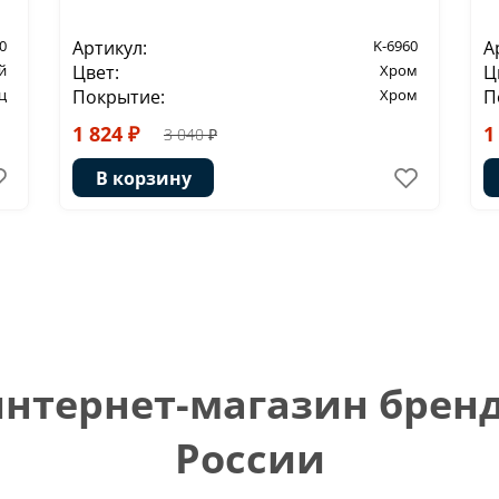
0
Артикул:
K-6960
А
й
Цвет:
Хром
Ц
ц
Покрытие:
Хром
П
1 824 ₽
1
3 040 ₽
В корзину
тернет-магазин бренд
России