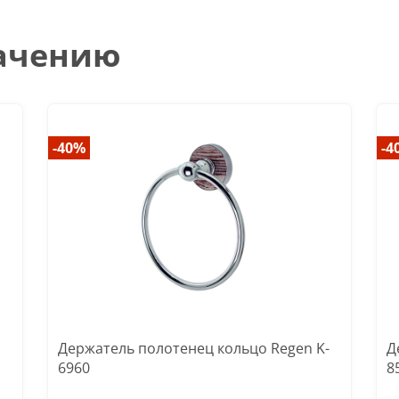
начению
-40%
-4
Держатель полотенец кольцо Regen K-
Д
6960
8