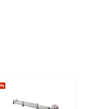
0%
-40%