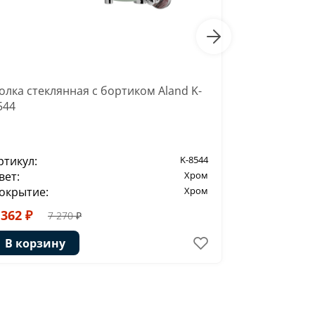
олка стеклянная с бортиком Aland K-
Щетка для у
544
8527
ртикул:
K-8544
Артикул:
вет:
Хром
Цвет:
окрытие:
Хром
Покрытие:
 362 ₽
2 838 ₽
7 270 ₽
4
В корзину
В корзи