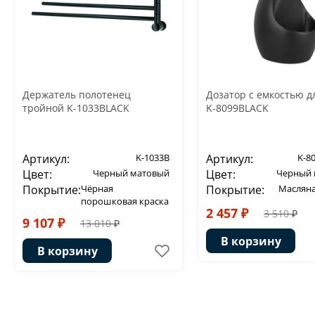
Держатель полотенец
Дозатор с емкостью д
тройной K-1033BLACK
K-8099BLACK
Артикул:
K-1033B
Артикул:
K-8
Цвет:
Черный матовый
Цвет:
Черный 
Покрытие:
Чёрная
Покрытие:
Масляна
порошковая краска
2 457 ₽
3 510 ₽
9 107 ₽
13 010 ₽
В корзину
В корзину