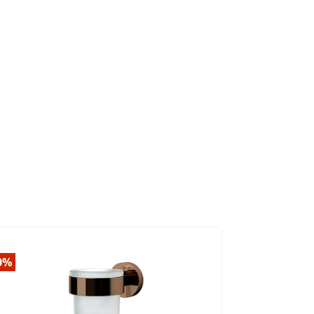
0%
-20%