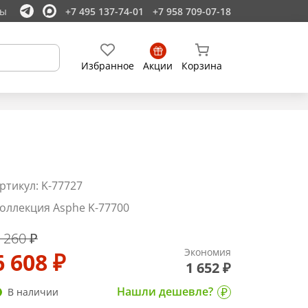
ты
+7 495 137-74-01
+7 958 709-07-18
Избранное
Акции
Корзина
ртикул: K-77727
оллекция Asphe K-77700
 260 ₽
Экономия
6 608 ₽
1 652 ₽
Нашли дешевле?
В наличии