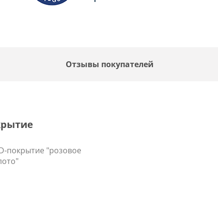
Отзывы покупателей
крытие
D-покрытие "розовое
лото"