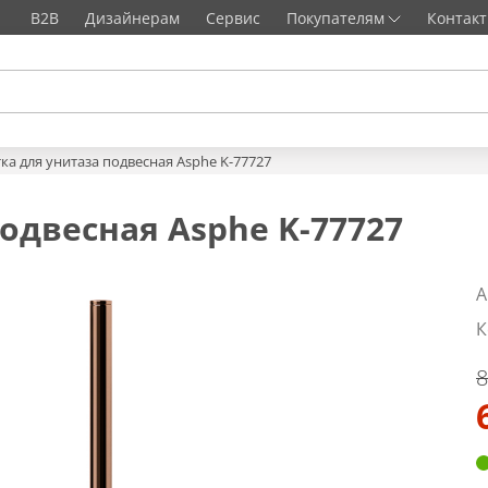
B2B
Дизайнерам
Сервис
Покупателям
Контак
ка для унитаза подвесная Asphe K-77727
одвесная Asphe K-77727
А
К
8