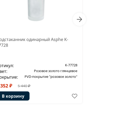
одстаканник одинарный Asphe K-
Щетка для 
7728
77727
ртикул:
K-77728
Артикул:
вет:
Розовое золото глянцевое
Цвет:
окрытие:
PVD-покрытие "розовое золото"
Покрытие:
 352 ₽
6 608 ₽
5 440 ₽
8
В корзину
В корзи