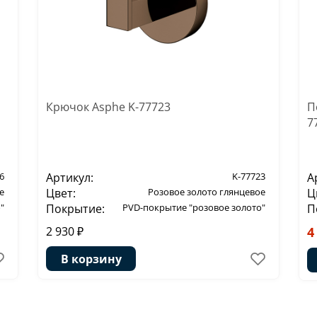
Крючок Asphe K-77723
П
7
6
Артикул:
K-77723
А
е
Цвет:
Розовое золото глянцевое
Ц
"
Покрытие:
PVD-покрытие "розовое золото"
П
2 930 ₽
4
В корзину