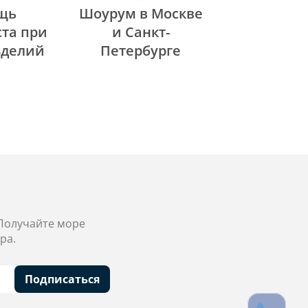
щь
Шоурум в Москве
та при
и Санкт-
зделий
Петербурге
 Получайте море
ра.
Подписаться