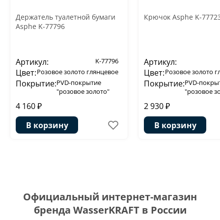
Держатель туалетной бумаги
Крючок Asphe K-7772
Asphe K-77796
Артикул:
K-77796
Артикул:
Цвет:
Розовое золото глянцевое
Цвет:
Розовое золото г
Покрытие:
PVD-покрытие
Покрытие:
PVD-покры
"розовое золото"
"розовое з
4 160 ₽
2 930 ₽
В корзину
В корзину
Официальный интернет-магазин
бренда WasserKRAFT в России