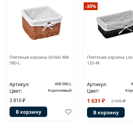
-30%
Плетеная корзина Dinkel WB-
Плетеная корзина Los
580-L
120-M
Артикул:
WB-580-L
Артикул:
Цвет:
Коричневый
Цвет:
Кор
3 810 ₽
1 631 ₽
2 330 ₽
В корзину
В корзину