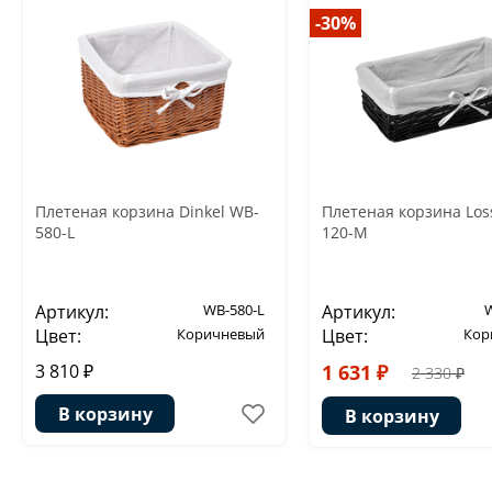
-30%
Плетеная корзина Dinkel WB-
Плетеная корзина Los
580-L
120-M
Артикул:
WB-580-L
Артикул:
Цвет:
Коричневый
Цвет:
Кор
3 810 ₽
1 631 ₽
2 330 ₽
В корзину
В корзину