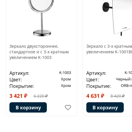
Зеркало двухстороннее,
Зеркало с 3-х кратны
стандартное и с 3-х кратным
увеличением K-1001B
увеличением K-1003
Артикул:
K-1003
Артикул:
K-1
Цвет:
Хром
Цвет:
Черный 
Покрытие:
Хром
Покрытие:
ORB-
3 421 ₽
4 631 ₽
6 220 ₽
8 420 ₽
В корзину
В корзину