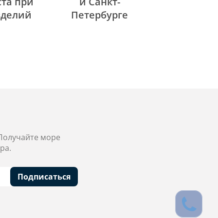
та при
и Санкт-
зделий
Петербурге
 Получайте море
ра.
Подписаться