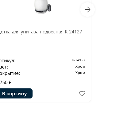
етка для унитаза подвесная K-24127
Подстаканн
ртикул:
K-24127
Артикул:
вет:
Хром
Цвет:
окрытие:
Хром
Покрытие:
 750 ₽
2 850 ₽
В корзину
В корзи