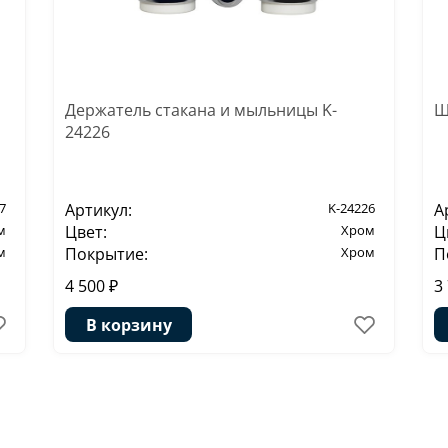
Держатель стакана и мыльницы K-
Щ
24226
7
Артикул:
K-24226
А
м
Цвет:
Хром
Ц
м
Покрытие:
Хром
П
4 500 ₽
3
В корзину