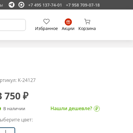
ты
+7 495 137-74-01
+7 958 709-07-18
Избранное
Акции
Корзина
ртикул: K-24127
3 750 ₽
Нашли дешевле?
В наличии
ыберите цвет: