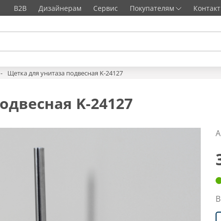
B2B
Дизайнерам
Сервис
Покупателям
Контак
Щетка для унитаза подвесная K-24127
одвесная K-24127
А
В