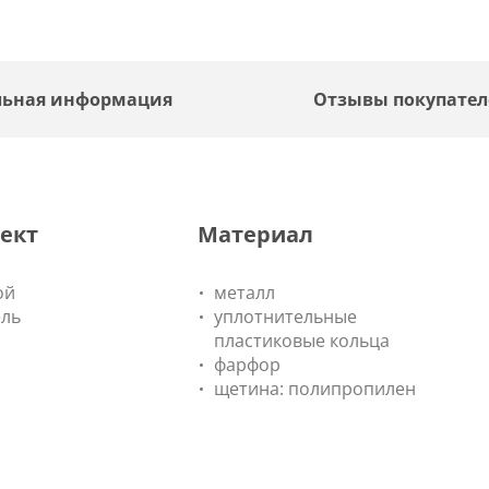
льная информация
Отзывы покупате
ект
Материал
ой
металл
ель
уплотнительные
пластиковые кольца
фарфор
щетина: полипропилен