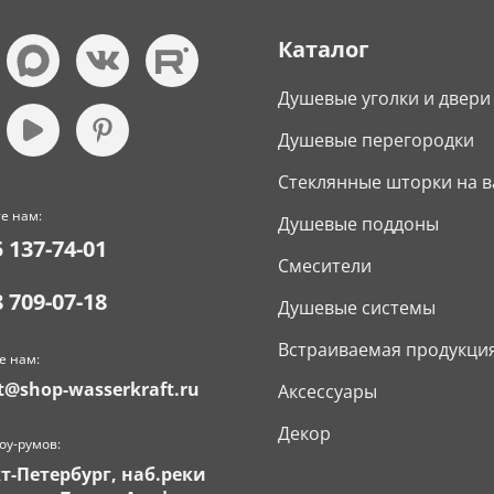
Каталог
Душевые уголки и двери
Душевые перегородки
Стеклянные шторки на в
е нам:
Душевые поддоны
5 137-74-01
Смесители
8 709-07-18
Душевые системы
Встраиваемая продукци
е нам:
t@shop-wasserkraft.ru
Аксессуары
Декор
оу-румов:
кт-Петербург, наб.реки