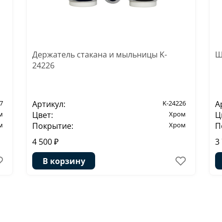
Держатель стакана и мыльницы K-
Щ
24226
7
Артикул:
K-24226
А
м
Цвет:
Хром
Ц
м
Покрытие:
Хром
П
4 500 ₽
3
В корзину