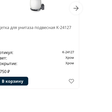
етка для унитаза подвесная K-24127
Подстаканн
ртикул:
K-24127
Артикул:
вет:
Хром
Цвет:
окрытие:
Хром
Покрытие:
 750 ₽
2 850 ₽
В корзину
В корзи