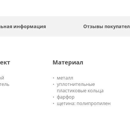
льная информация
Отзывы покупате
ект
Материал
ой
металл
тель
уплотнительные
пластиковые кольца
фарфор
щетина: полипропилен