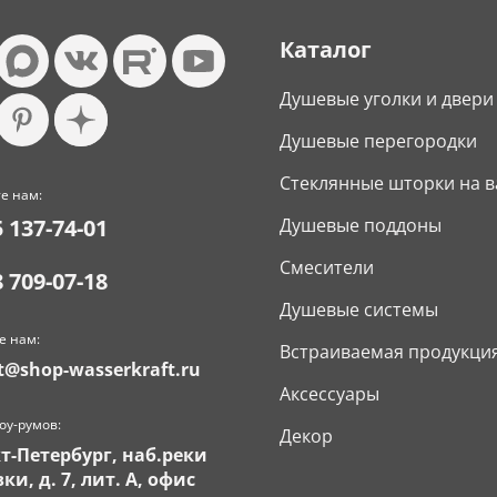
Каталог
Душевые уголки и двери
Душевые перегородки
Стеклянные шторки на в
е нам:
5 137-74-01
Душевые поддоны
Смесители
8 709-07-18
Душевые системы
е нам:
Встраиваемая продукци
t@shop-wasserkraft.ru
Аксессуары
оу-румов:
Декор
кт-Петербург, наб.реки
ки, д. 7, лит. А, офис