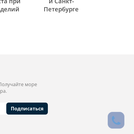
та при
и Санкт-
зделий
Петербурге
 Получайте море
ра.
Подписаться