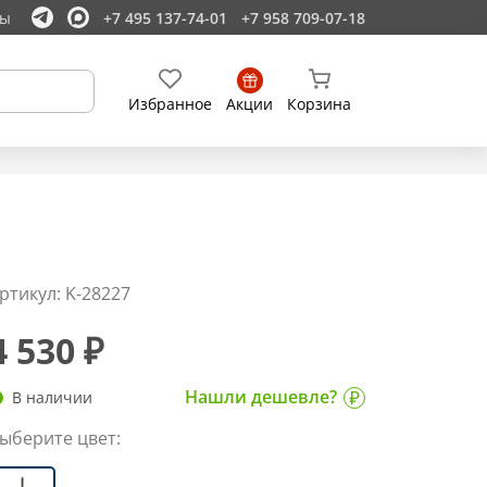
ты
+7 495 137-74-01
+7 958 709-07-18
Избранное
Акции
Корзина
ртикул: K-28227
4 530 ₽
Нашли дешевле?
В наличии
ыберите цвет: