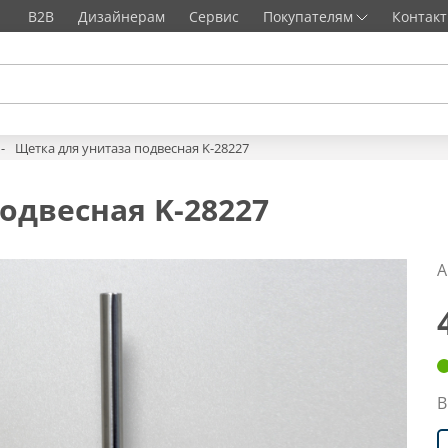
B2B
Дизайнерам
Сервис
Покупателям
Контак
Щетка для унитаза подвесная K-28227
одвесная K-28227
А
В