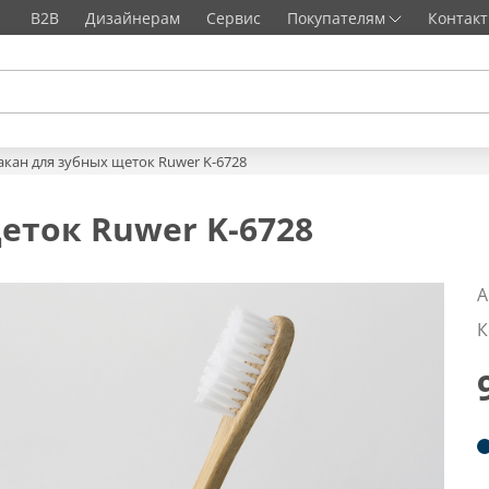
B2B
Дизайнерам
Сервис
Покупателям
Контак
акан для зубных щеток Ruwer K-6728
еток Ruwer K-6728
А
К