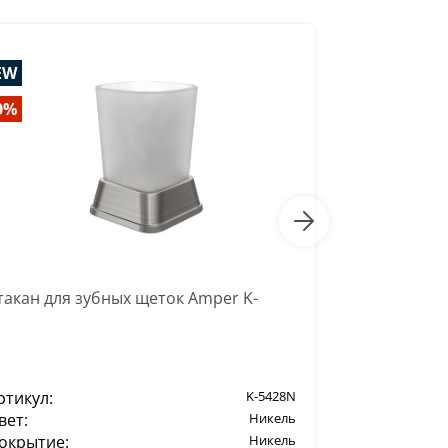
EW
-30%
0%
такан для зубных щеток Amper K-
Стакан для 
ртикул:
K-5428N
Артикул:
вет:
Никель
Цвет:
окрытие:
Никель