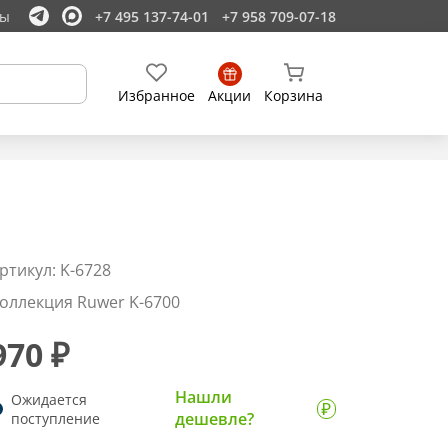
ты
+7 495 137-74-01
+7 958 709-07-18
Избранное
Акции
Корзина
ртикул: K-6728
оллекция Ruwer K-6700
970 ₽
Нашли
Ожидается
дешевле?
поступление