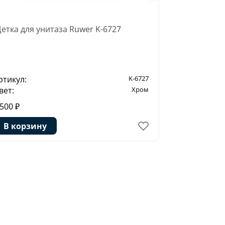
етка для унитаза Ruwer K-6727
Дозатор дл
6799
ртикул:
K-6727
Артикул:
вет:
Хром
Цвет:
 500 ₽
1 106 ₽
1
В корзину
В корзи