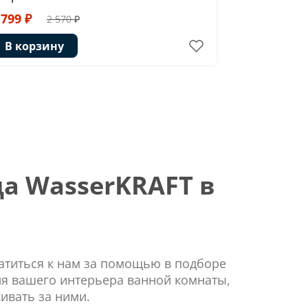
1 204 ₽
1
 799 ₽
2 570 ₽
В корзи
В корзину
а WasserKRAFT в
ратиться к нам за помощью в подборе
ля вашего интерьера ванной комнаты,
ивать за ними.