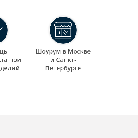
щь
Шоурум в Москве
та при
и Санкт-
зделий
Петербурге