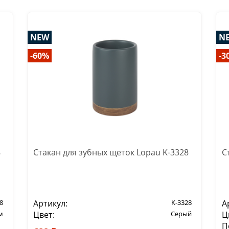
NEW
N
-60%
-3
8
Стакан для зубных щеток Lopau K-3328
С
8
Артикул:
K-3328
А
м
Цвет:
Серый
Ц
П