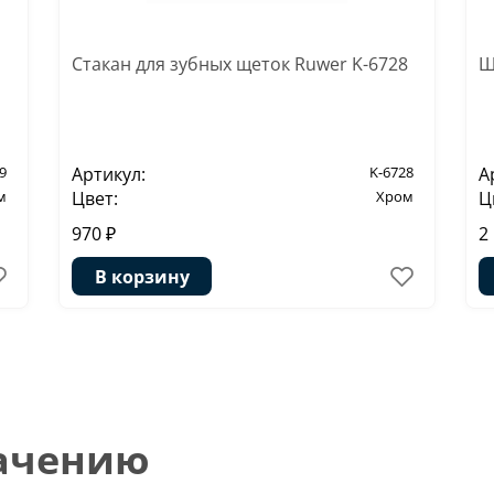
Стакан для зубных щеток Ruwer K-6728
Щ
9
Артикул:
K-6728
А
м
Цвет:
Хром
Ц
970 ₽
2
В корзину
начению