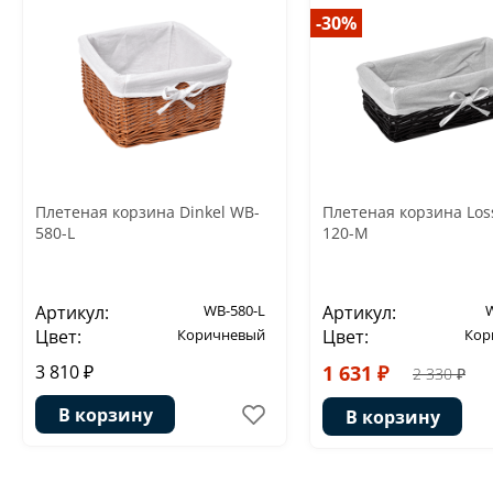
-30%
Плетеная корзина Dinkel WB-
Плетеная корзина Los
580-L
120-M
Артикул:
WB-580-L
Артикул:
Цвет:
Коричневый
Цвет:
Кор
3 810 ₽
1 631 ₽
2 330 ₽
В корзину
В корзину